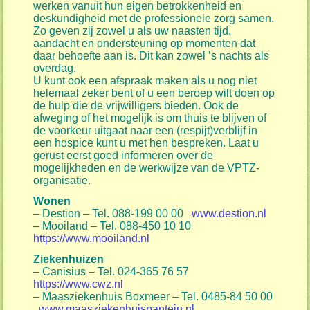
werken vanuit hun eigen betrokkenheid en
deskundigheid met de professionele zorg samen.
Zo geven zij zowel u als uw naasten tijd,
aandacht en ondersteuning op momenten dat
daar behoefte aan is. Dit kan zowel ’s nachts als
overdag.
U kunt ook een afspraak maken als u nog niet
helemaal zeker bent of u een beroep wilt doen op
de hulp die de vrijwilligers bieden. Ook de
afweging of het mogelijk is om thuis te blijven of
de voorkeur uitgaat naar een (respijt)verblijf in
een hospice kunt u met hen bespreken. Laat u
gerust eerst goed informeren over de
mogelijkheden en de werkwijze van de VPTZ-
organisatie.
Wonen
– Destion – Tel. 088-199 00 00
www.destion.nl
– Mooiland – Tel. 088-450 10 10
https://www.mooiland.nl
Ziekenhuizen
– Canisius – Tel. 024-365 76 57
https://www.cwz.nl
– Maasziekenhuis Boxmeer – Tel. 0485-84 50 00
www.maasziekenhuispantein.nl