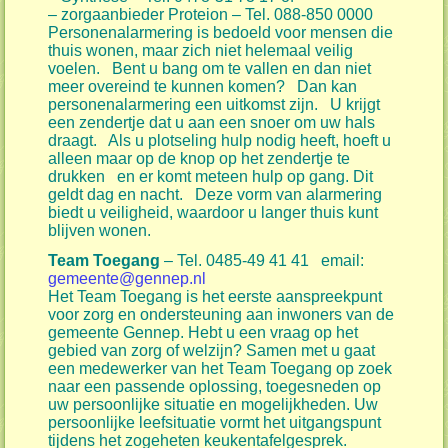
– zorgaanbieder Proteion – Tel. 088-850 0000
Personenalarmering is bedoeld voor mensen die
thuis wonen, maar zich niet helemaal veilig
voelen. Bent u bang om te vallen en dan niet
meer overeind te kunnen komen? Dan kan
personenalarmering een uitkomst zijn. U krijgt
een zendertje dat u aan een snoer om uw hals
draagt. Als u plotseling hulp nodig heeft, hoeft u
alleen maar op de knop op het zendertje te
drukken en er komt meteen hulp op gang. Dit
geldt dag en nacht. Deze vorm van alarmering
biedt u veiligheid, waardoor u langer thuis kunt
blijven wonen.
Team Toegang
– Tel. 0485-49 41 41 email:
gemeente@gennep.nl
Het Team Toegang is het eerste aanspreekpunt
voor zorg en ondersteuning aan inwoners van de
gemeente Gennep. Hebt u een vraag op het
gebied van zorg of welzijn? Samen met u gaat
een medewerker van het Team Toegang op zoek
naar een passende oplossing, toegesneden op
uw persoonlijke situatie en mogelijkheden. Uw
persoonlijke leefsituatie vormt het uitgangspunt
tijdens het zogeheten keukentafelgesprek.