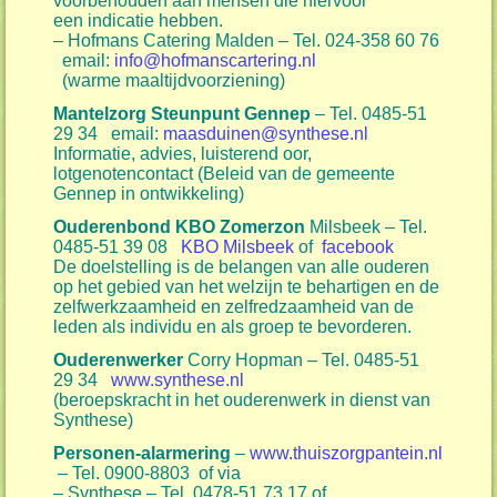
voorbehouden aan mensen die hiervoor
een indicatie hebben.
– Hofmans Catering Malden – Tel. 024-358 60 76
email:
info@hofmanscartering.nl
(warme maaltijdvoorziening)
Mantelzorg Steunpunt Gennep
– Tel. 0485-51
29 34 email:
maasduinen@synthese.nl
Informatie, advies, luisterend oor,
lotgenotencontact (Beleid van de gemeente
Gennep in ontwikkeling)
Ouderenbond KBO Zomerzon
Milsbeek – Tel.
0485-51 39 08
KBO Milsbeek
of
facebook
De doelstelling is de belangen van alle ouderen
op het gebied van het welzijn te behartigen en de
zelfwerkzaamheid en zelfredzaamheid van de
leden als individu en als groep te bevorderen.
Ouderenwerker
Corry Hopman – Tel. 0485-51
29 34
www.synthese.nl
(beroepskracht in het ouderenwerk in dienst van
Synthese)
Personen-alarmering
–
www.thuiszorgpantein.nl
– Tel. 0900-8803 of via
– Synthese – Tel. 0478-51 73 17 of