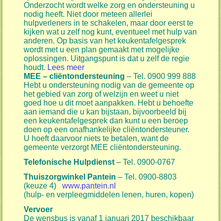
Onderzocht wordt welke zorg en ondersteuning u
nodig heeft. Niet door meteen allerlei
hulpverleners in te schakelen, maar door eerst te
kijken wat u zelf nog kunt, eventueel met hulp van
anderen. Op basis van het keukentafelgesprek
wordt met u een plan gemaakt met mogelijke
oplossingen. Uitgangspunt is dat u zelf de regie
houdt.
Lees meer
MEE
– cliëntondersteuning
– Tel. 0900 999 888
Hebt u ondersteuning nodig van de gemeente op
het gebied van zorg of welzijn en weet u niet
goed hoe u dit moet aanpakken. Hebt u behoefte
aan iemand die u kan bijstaan, bijvoorbeeld bij
een keukentafelgesprek dan kunt u een beroep
doen op een onafhankelijke cliëntondersteuner.
U hoeft daarvoor niets te betalen, want de
gemeente verzorgt MEE cliëntondersteuning.
Telefonische Hulpdienst
– Tel. 0900-0767
Thuiszorgwinkel Pantein
– Tel. 0900-8803
(keuze 4)
www.pantein.nl
(hulp- en verpleegmiddelen lenen, huren, kopen)
Vervoer
De wensbus is vanaf 1 januari 2017 beschikbaar