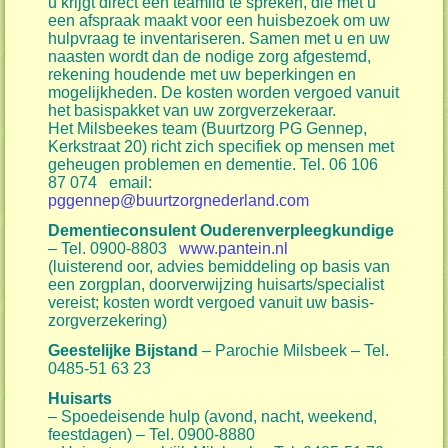
u krijgt direct een teamlid te spreken, die met u
een afspraak maakt voor een huisbezoek om uw
hulpvraag te inventariseren. Samen met u en uw
naasten wordt dan de nodige zorg afgestemd,
rekening houdende met uw beperkingen en
mogelijkheden. De kosten worden vergoed vanuit
het basispakket van uw zorgverzekeraar.
Het Milsbeekes team (Buurtzorg PG Gennep,
Kerkstraat 20) richt zich specifiek op mensen met
geheugen problemen en dementie. Tel. 06 106
87 074 email:
pggennep@buurtzorgnederland.com
Dementieconsulent Ouderenverpleegkundige
– Tel. 0900-8803
www.pantein.nl
(luisterend oor, advies bemiddeling op basis van
een zorgplan, doorverwijzing huisarts/specialist
vereist; kosten wordt vergoed vanuit uw basis-
zorgverzekering)
Geestelijke Bijstand
– Parochie Milsbeek – Tel.
0485-51 63 23
Huisarts
– Spoedeisende hulp (avond, nacht, weekend,
feestdagen) – Tel. 0900-8880