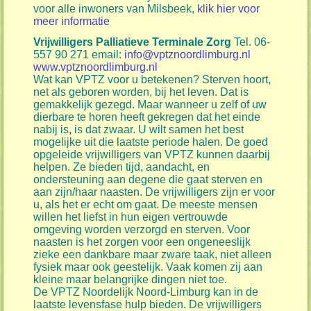
voor alle inwoners van Milsbeek,
klik hier voor
meer informatie
Vrijwilligers Palliatieve Terminale Zorg
Tel. 06-
557 90 271 email:
info@vptznoordlimburg.nl
www.vptznoordlimburg.nl
Wat kan VPTZ voor u betekenen? Sterven hoort,
net als geboren worden, bij het leven. Dat is
gemakkelijk gezegd. Maar wanneer u zelf of uw
dierbare te horen heeft gekregen dat het einde
nabij is, is dat zwaar. U wilt samen het best
mogelijke uit die laatste periode halen. De goed
opgeleide vrijwilligers van VPTZ kunnen daarbij
helpen. Ze bieden tijd, aandacht, en
ondersteuning aan degene die gaat sterven en
aan zijn/haar naasten. De vrijwilligers zijn er voor
u, als het er echt om gaat. De meeste mensen
willen het liefst in hun eigen vertrouwde
omgeving worden verzorgd en sterven. Voor
naasten is het zorgen voor een ongeneeslijk
zieke een dankbare maar zware taak, niet alleen
fysiek maar ook geestelijk. Vaak komen zij aan
kleine maar belangrijke dingen niet toe.
De VPTZ Noordelijk Noord-Limburg kan in de
laatste levensfase hulp bieden. De vrijwilligers