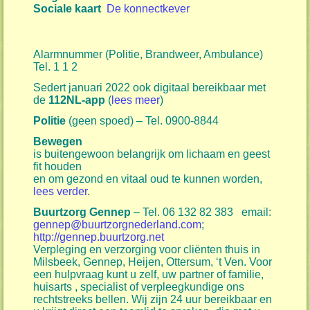
S
ociale kaart
De konnectkever
Alarmnummer (Politie, Brandweer, Ambulance)
Tel. 1 1 2
Sedert januari 2022 ook digitaal bereikbaar met
de
112NL-app
(
lees meer
)
Politie
(geen spoed) – Tel. 0900-8844
Bewegen
is buitengewoon belangrijk om lichaam en geest
fit houden
en om gezond en vitaal oud te kunnen worden,
lees verder
.
Buurtzorg Gennep
– Tel. 06 132 82 383 email:
gennep@buurtzorgnederland.com
;
http://gennep.buurtzorg.net
Verpleging en verzorging voor cliënten thuis in
Milsbeek, Gennep, Heijen, Ottersum, ‘t Ven. Voor
een hulpvraag kunt u zelf, uw partner of familie,
huisarts , specialist of verpleegkundige ons
rechtstreeks bellen. Wij zijn 24 uur bereikbaar en